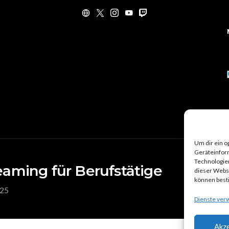
Um dir ein o
Geräteinfor
Technologien
reaming für Berufstätige
KONT
dieser Websi
können best
 25
Dienste ver
Akze