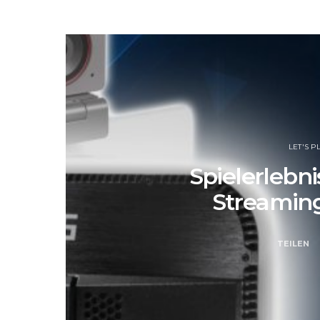
LET'S P
Spielerlebni
Streaming
TEILEN