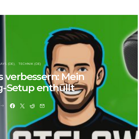
LAYS (DE)
TECHNIK (DE)
s verbessern: Mein
-Setup enthüllt