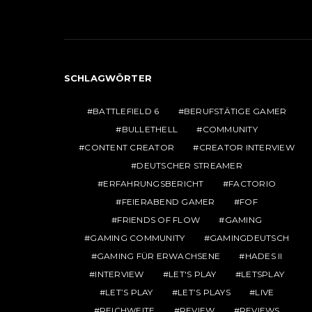
SCHLAGWÖRTER
BATTLEFIELD 6
BERUFSTÄTIGE GAMER
BULLETHELL
COMMUNITY
CONTENT CREATOR
CREATOR INTERVIEW
DEUTSCHER STREAMER
ERFAHRUNGSBERICHT
FACTORIO
FEIERABEND GAMER
FOF
FRIENDS OF FLOW
GAMING
GAMING COMMUNITY
GAMINGDEUTSCH
GAMING FÜR ERWACHSENE
HADES II
INTERVIEW
LET'S PLAY
LETSPLAY
LET’S PLAY
LET’S PLAYS
LIVE
REICHWEITE
REVIEW
REVIEWS