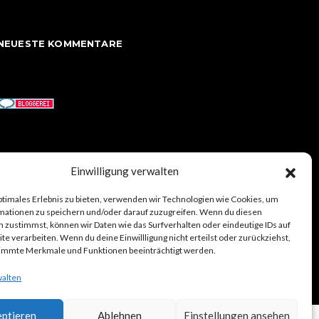
NEUESTE KOMMENTARE
Einwilligung verwalten
ptimales Erlebnis zu bieten, verwenden wir Technologien wie Cookies, um
mationen zu speichern und/oder darauf zuzugreifen. Wenn du diesen
 zustimmst, können wir Daten wie das Surfverhalten oder eindeutige IDs auf
AKT
ENGLISH
DEUTSCH
RECHTLICHES
te verarbeiten. Wenn du deine Einwillligung nicht erteilst oder zurückziehst,
immte Merkmale und Funktionen beeinträchtigt werden.
walten
ptieren
Ablehnen
Einstellungen ansehen