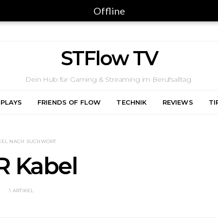
Offline
STFlow TV
Dein Hub für Gaming & Streaming im Berufsalltag.
 PLAYS
FRIENDS OF FLOW
TECHNIK
REVIEWS
TI
KEL NACH SUCHWORT
R Kabel
1 ARTIKEL