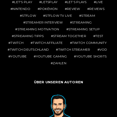
LET'S PLAY
LETSPLAY
LET’S PLAYS
LIVE
NINTENDO
POKÉMON
REVIEW
REVIEWS
STFLOW
STFLOW TV LIVE
STREAM
STREAMER INTERVIEW
STREAMING
STREAMING MOTIVATION
STREAMING SETUP
STREAMING TIPPS
STREAM TOGETHER
TEST
TWITCH
TWITCH AFFILIATE
TWITCH COMMUNITY
TWITCH DEUTSCHLAND
TWITCH STREAMER
VOD
YOUTUBE
YOUTUBE GAMING
YOUTUBE SHORTS
ZAHLEN
ÜBER UNSEREN AUTOREN