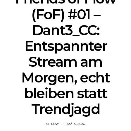
(FoF) #01 –
Dant3_CC:
Entspannter
Stream am
Morgen, echt
bleiben statt
Trendjagd
STFLOW
1. MÄRZ 2026