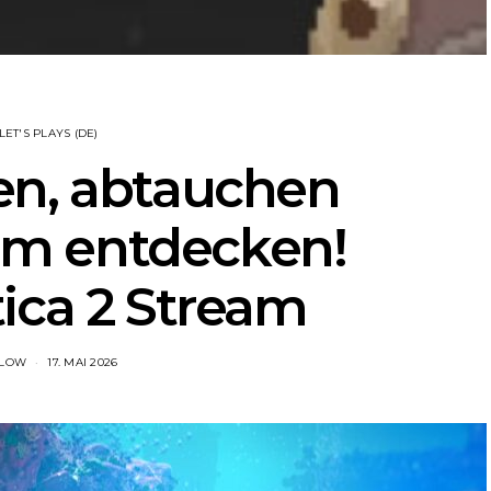
LET'S PLAYS (DE)
en, abtauchen
m entdecken!
ica 2 Stream
FLOW
17. MAI 2026