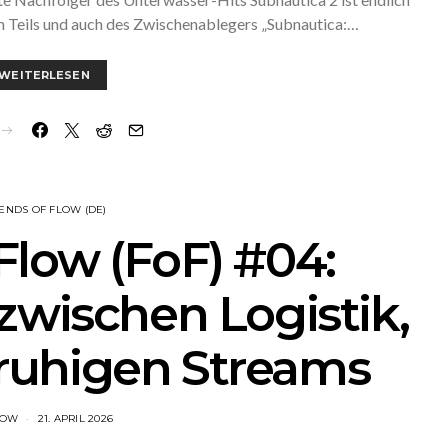
en Teils und auch des Zwischenablegers „Subnautica:…
WEITERLESEN
IENDS OF FLOW (DE)
Flow (FoF) #04:
zwischen Logistik,
ruhigen Streams
LOW
21. APRIL 2026