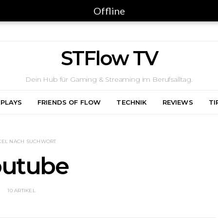
Offline
STFlow TV
Dein Hub für Gaming & Streaming im Berufsalltag.
 PLAYS
FRIENDS OF FLOW
TECHNIK
REVIEWS
TI
KEL NACH SUCHWORT
outube
10 ARTIKEL