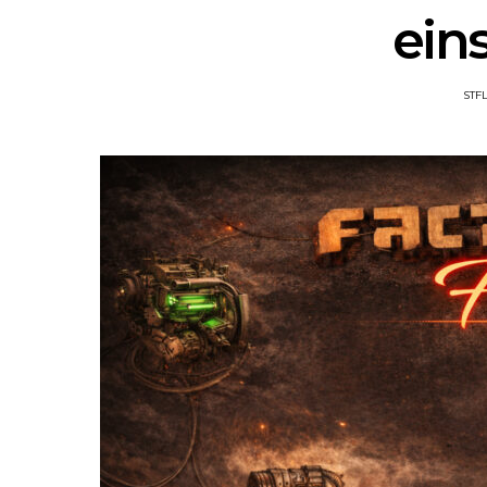
ein
STF