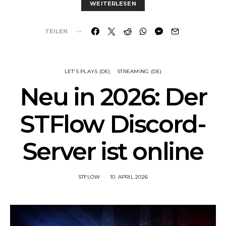
WEITERLESEN
TEILEN
LET'S PLAYS (DE)
STREAMING (DE)
Neu in 2026: Der
STFlow Discord-
Server ist online
STFLOW
10. APRIL 2026