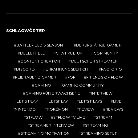
SCHLAGWÖRTER
BATTLEFIELD 6 SEASON 1
BERUFSTÄTIGE GAMER
BULLETHELL
CHAT KULTUR
COMMUNITY
CONTENT CREATOR
DEUTSCHER STREAMER
DISCORD
ERFAHRUNGSBERICHT
FACTORIO
FEIERABEND GAMER
FOF
FRIENDS OF FLOW
GAMING
GAMING COMMUNITY
GAMING FÜR ERWACHSENE
INTERVIEW
LET'S PLAY
LETSPLAY
LET’S PLAYS
LIVE
NINTENDO
POKÉMON
REVIEW
REVIEWS
STFLOW
STFLOW TV LIVE
STREAM
STREAMER INTERVIEW
STREAMING
STREAMING MOTIVATION
STREAMING SETUP