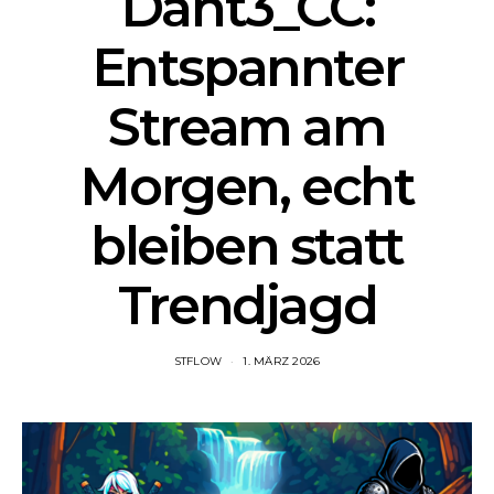
Dant3_CC:
Entspannter
Stream am
Morgen, echt
bleiben statt
Trendjagd
STFLOW
1. MÄRZ 2026