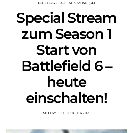
LET'S PLAYS (DE)
STREAMING (DE)
Special Stream
zum Season 1
Start von
Battlefield 6 –
heute
einschalten!
STFLOW
28. OKTOBER 2025