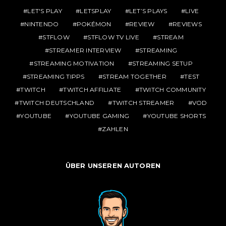
LET'S PLAY
LETSPLAY
LET’S PLAYS
LIVE
NINTENDO
POKÉMON
REVIEW
REVIEWS
STFLOW
STFLOW TV LIVE
STREAM
STREAMER INTERVIEW
STREAMING
STREAMING MOTIVATION
STREAMING SETUP
STREAMING TIPPS
STREAM TOGETHER
TEST
TWITCH
TWITCH AFFILIATE
TWITCH COMMUNITY
TWITCH DEUTSCHLAND
TWITCH STREAMER
VOD
YOUTUBE
YOUTUBE GAMING
YOUTUBE SHORTS
ZAHLEN
ÜBER UNSEREN AUTOREN