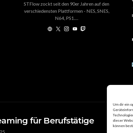
STFlow zockt seit den 90er Jahren auf den
verschiedensten Plattformen - NES, SNES,
N64, PS1.…
Um dir ein o
Geräteinfor
Technologien
reaming für Berufstätige
KONT
dieser Websi
können best
 25