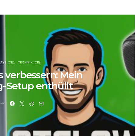
LAYS (DE)
TECHNIK (DE)
s verbessern: Mein
-Setup enthüllt