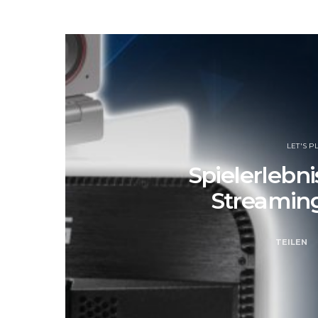
LET'S P
Spielerlebni
Streaming
TEILEN