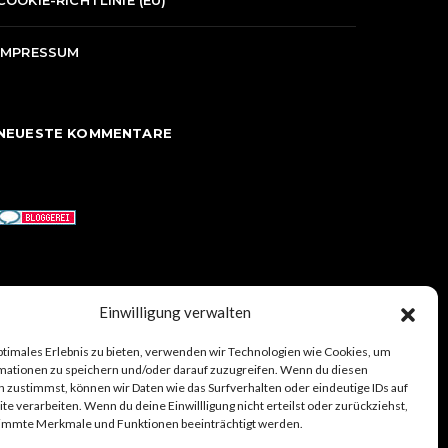
COOKIE-RICHTLINIE (EU)
IMPRESSUM
NEUESTE KOMMENTARE
Einwilligung verwalten
ptimales Erlebnis zu bieten, verwenden wir Technologien wie Cookies, um
mationen zu speichern und/oder darauf zuzugreifen. Wenn du diesen
 zustimmst, können wir Daten wie das Surfverhalten oder eindeutige IDs auf
AKT
ENGLISH
DEUTSCH
RECHTLICHES
te verarbeiten. Wenn du deine Einwillligung nicht erteilst oder zurückziehst,
immte Merkmale und Funktionen beeinträchtigt werden.