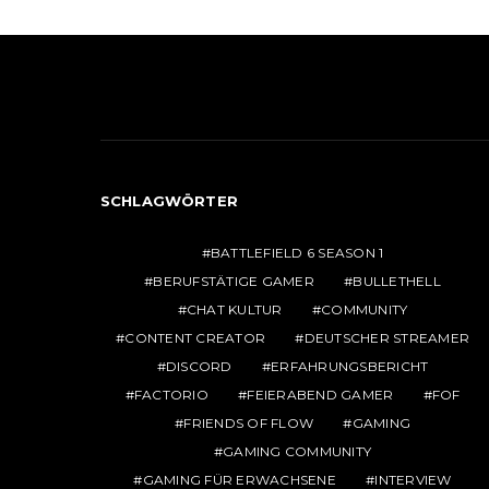
SCHLAGWÖRTER
BATTLEFIELD 6 SEASON 1
BERUFSTÄTIGE GAMER
BULLETHELL
CHAT KULTUR
COMMUNITY
CONTENT CREATOR
DEUTSCHER STREAMER
DISCORD
ERFAHRUNGSBERICHT
FACTORIO
FEIERABEND GAMER
FOF
FRIENDS OF FLOW
GAMING
GAMING COMMUNITY
GAMING FÜR ERWACHSENE
INTERVIEW