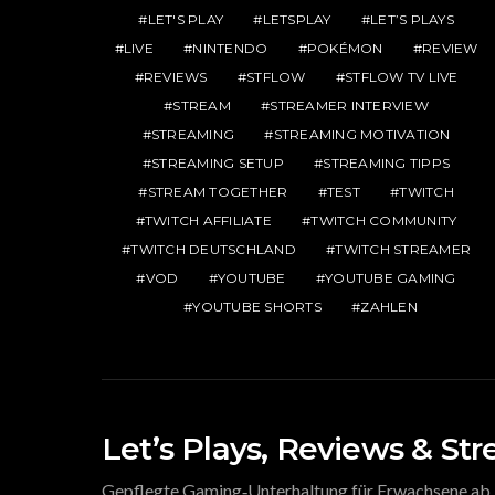
LET'S PLAY
LETSPLAY
LET’S PLAYS
LIVE
NINTENDO
POKÉMON
REVIEW
REVIEWS
STFLOW
STFLOW TV LIVE
STREAM
STREAMER INTERVIEW
STREAMING
STREAMING MOTIVATION
STREAMING SETUP
STREAMING TIPPS
STREAM TOGETHER
TEST
TWITCH
TWITCH AFFILIATE
TWITCH COMMUNITY
TWITCH DEUTSCHLAND
TWITCH STREAMER
VOD
YOUTUBE
YOUTUBE GAMING
YOUTUBE SHORTS
ZAHLEN
Let’s Plays, Reviews & St
Gepflegte Gaming‑Unterhaltung für Erwachsene ab