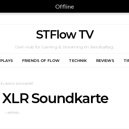
Offline
STFlow TV
Dein Hub für Gaming & Streaming im Berufsalltag.
 PLAYS
FRIENDS OF FLOW
TECHNIK
REVIEWS
TI
KEL NACH SUCHWORT
 XLR Soundkarte
1 ARTIKEL