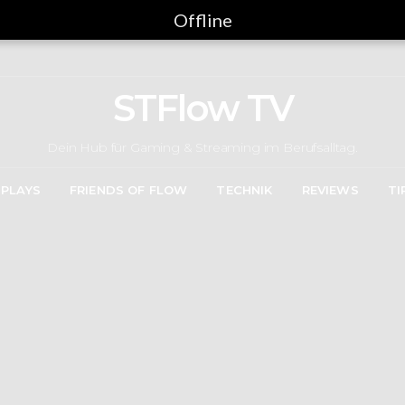
Offline
STFlow TV
Dein Hub für Gaming & Streaming im Berufsalltag.
 PLAYS
FRIENDS OF FLOW
TECHNIK
REVIEWS
TI