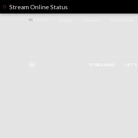
Stream Online Status
Kontakt
English
Deutsch
Rechtliches
STREAMING
LET’S