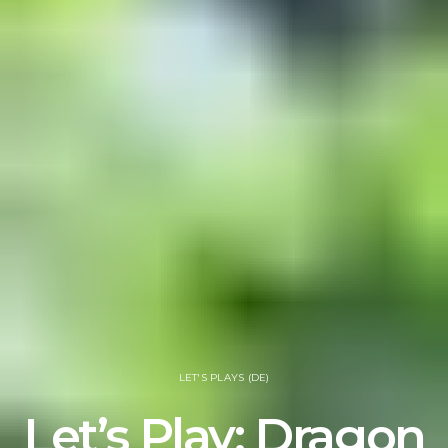
LET'S PLAYS (DE)
Let’s Play: Dragon